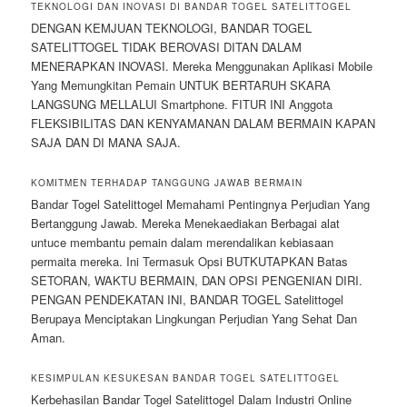
TEKNOLOGI DAN INOVASI DI BANDAR TOGEL SATELITTOGEL
DENGAN KEMJUAN TEKNOLOGI, BANDAR TOGEL
SATELITTOGEL TIDAK BEROVASI DITAN DALAM
MENERAPKAN INOVASI. Mereka Menggunakan Aplikasi Mobile
Yang Memungkitan Pemain UNTUK BERTARUH SKARA
LANGSUNG MELLALUI Smartphone. FITUR INI Anggota
FLEKSIBILITAS DAN KENYAMANAN DALAM BERMAIN KAPAN
SAJA DAN DI MANA SAJA.
KOMITMEN TERHADAP TANGGUNG JAWAB BERMAIN
Bandar Togel Satelittogel Memahami Pentingnya Perjudian Yang
Bertanggung Jawab. Mereka Menekaediakan Berbagai alat
untuce membantu pemain dalam merendalikan kebiasaan
permaita mereka. Ini Termasuk Opsi BUTKUTAPKAN Batas
SETORAN, WAKTU BERMAIN, DAN OPSI PENGENIAN DIRI.
PENGAN PENDEKATAN INI, BANDAR TOGEL Satelittogel
Berupaya Menciptakan Lingkungan Perjudian Yang Sehat Dan
Aman.
KESIMPULAN KESUKESAN BANDAR TOGEL SATELITTOGEL
Kerbehasilan Bandar Togel Satelittogel Dalam Industri Online