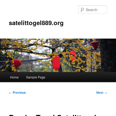
Skip
to
Sear
primary
content
satelittogel889.org
Main
Home
Sample Page
menu
Post
←
Previous
Next
→
navigation