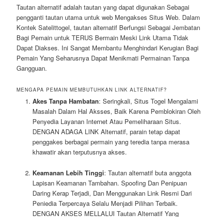
Tautan alternatif adalah tautan yang dapat digunakan Sebagai
pengganti tautan utama untuk web Mengakses Situs Web. Dalam
Kontek Satelittogel, tautan alternatif Berfungsi Sebagai Jembatan
Bagi Pemain untuk TERUS Bermain Meski Link Utama Tidak
Dapat Diakses. Ini Sangat Membantu Menghindari Kerugian Bagi
Pemain Yang Seharusnya Dapat Menikmati Permainan Tanpa
Gangguan.
MENGAPA PEMAIN MEMBUTUHKAN LINK ALTERNATIF?
Akes Tanpa Hambatan
: Seringkali, Situs Togel Mengalami
Masalah Dalam Hal Aksses, Baik Karena Pemblokiran Oleh
Penyedia Layanan Internet Atau Pemeliharaan Situs.
DENGAN ADAGA LINK Alternatif, parain tetap dapat
penggakes berbagai permain yang teredia tanpa merasa
khawatir akan terputusnya akses.
Keamanan Lebih Tinggi
: Tautan alternatif buta anggota
Lapisan Keamanan Tambahan. Spoofing Dan Penipuan
Daring Kerap Terjadi, Dan Menggunakan Link Resmi Dari
Peniedia Terpercaya Selalu Menjadi Pilihan Terbaik.
DENGAN AKSES MELLALUI Tautan Alternatif Yang