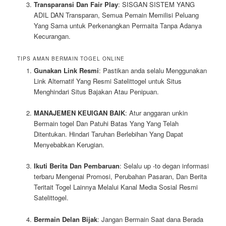
Transparansi Dan Fair Play
: SISGAN SISTEM YANG
ADIL DAN Transparan, Semua Pemain Memilisi Peluang
Yang Sama untuk Perkenangkan Permaita Tanpa Adanya
Kecurangan.
TIPS AMAN BERMAIN TOGEL ONLINE
Gunakan Link Resmi
: Pastikan anda selalu Menggunakan
Link Alternatif Yang Resmi Satelittogel untuk Situs
Menghindari Situs Bajakan Atau Penipuan.
MANAJEMEN KEUIGAN BAIK
: Atur anggaran unkin
Bermain togel Dan Patuhi Batas Yang Yang Telah
Ditentukan. Hindari Taruhan Berlebihan Yang Dapat
Menyebabkan Kerugian.
Ikuti Berita Dan Pembaruan
: Selalu up -to degan informasi
terbaru Mengenai Promosi, Perubahan Pasaran, Dan Berita
Teritait Togel Lainnya Melalui Kanal Media Sosial Resmi
Satelittogel.
Bermain Delan Bijak
: Jangan Bermain Saat dana Berada