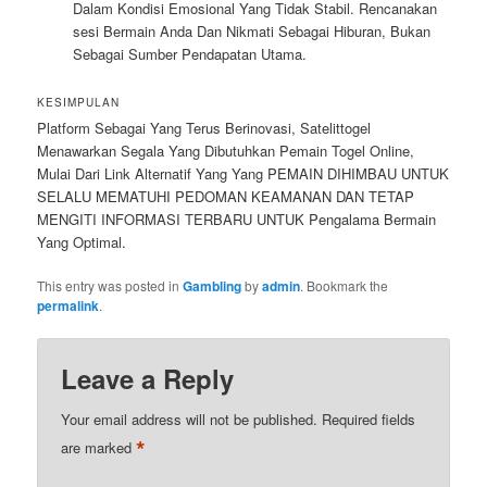
Dalam Kondisi Emosional Yang Tidak Stabil. Rencanakan
sesi Bermain Anda Dan Nikmati Sebagai Hiburan, Bukan
Sebagai Sumber Pendapatan Utama.
KESIMPULAN
Platform Sebagai Yang Terus Berinovasi, Satelittogel
Menawarkan Segala Yang Dibutuhkan Pemain Togel Online,
Mulai Dari Link Alternatif Yang Yang PEMAIN DIHIMBAU UNTUK
SELALU MEMATUHI PEDOMAN KEAMANAN DAN TETAP
MENGITI INFORMASI TERBARU UNTUK Pengalama Bermain
Yang Optimal.
This entry was posted in
Gambling
by
admin
. Bookmark the
permalink
.
Leave a Reply
Your email address will not be published.
Required fields
*
are marked