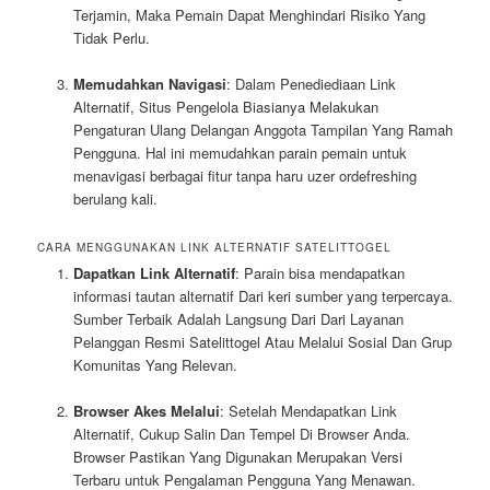
Terjamin, Maka Pemain Dapat Menghindari Risiko Yang
Tidak Perlu.
Memudahkan Navigasi
: Dalam Penediediaan Link
Alternatif, Situs Pengelola Biasianya Melakukan
Pengaturan Ulang Delangan Anggota Tampilan Yang Ramah
Pengguna. Hal ini memudahkan parain pemain untuk
menavigasi berbagai fitur tanpa haru uzer ordefreshing
berulang kali.
CARA MENGGUNAKAN LINK ALTERNATIF SATELITTOGEL
Dapatkan Link Alternatif
: Parain bisa mendapatkan
informasi tautan alternatif Dari keri sumber yang terpercaya.
Sumber Terbaik Adalah Langsung Dari Dari Layanan
Pelanggan Resmi Satelittogel Atau Melalui Sosial Dan Grup
Komunitas Yang Relevan.
Browser Akes Melalui
: Setelah Mendapatkan Link
Alternatif, Cukup Salin Dan Tempel Di Browser Anda.
Browser Pastikan Yang Digunakan Merupakan Versi
Terbaru untuk Pengalaman Pengguna Yang Menawan.